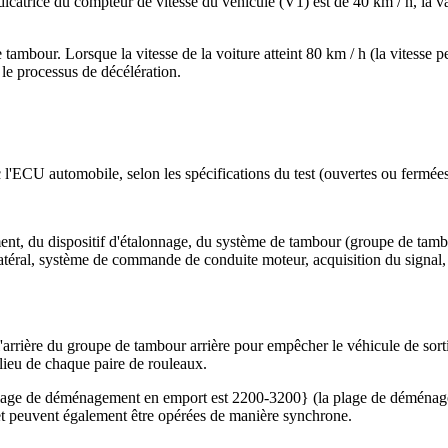
dicatrice du compteur de vitesse du véhicule (V1) est de 40 km / h, la va
ambour. Lorsque la vitesse de la voiture atteint 80 km / h (la vitesse peut
le processus de décélération.
l'ECU automobile, selon les spécifications du test (ouvertes ou fermées
pement, du dispositif d'étalonnage, du système de tambour (groupe de 
atéral, système de commande de conduite moteur, acquisition du signal
l'arrière du groupe de tambour arrière pour empêcher le véhicule de sortir
lieu de chaque paire de rouleaux.
 plage de déménagement en emport est 2200-3200} (la plage de déménage
et peuvent également être opérées de manière synchrone.