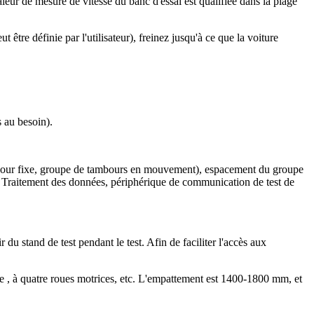
leur de mesure de vitesse du banc d'essai est qualifiée dans la plage
 être définie par l'utilisateur), freinez jusqu'à ce que la voiture
 au besoin).
tambour fixe, groupe de tambours en mouvement), espacement du groupe
, Traitement des données, périphérique de communication de test de
 du stand de test pendant le test. Afin de faciliter l'accès aux
 , à quatre roues motrices, etc. L'empattement est 1400-1800 mm, et