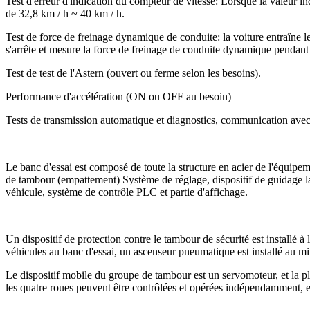
Test d'erreur d'indication du compteur de vitesse: Lorsque la valeur in
de 32,8 km / h ~ 40 km / h.
Test de force de freinage dynamique de conduite: la voiture entraîne le t
s'arrête et mesure la force de freinage de conduite dynamique pendant 
Test de test de l'Astern (ouvert ou ferme selon les besoins).
Performance d'accélération (ON ou OFF au besoin)
Tests de transmission automatique et diagnostics, communication avec 
Le banc d'essai est composé de toute la structure en acier de l'équi
de tambour (empattement) Système de réglage, dispositif de guidage l
véhicule, système de contrôle PLC et partie d'affichage.
Un dispositif de protection contre le tambour de sécurité est installé à 
véhicules au banc d'essai, un ascenseur pneumatique est installé au mi
Le dispositif mobile du groupe de tambour est un servomoteur, et la
les quatre roues peuvent être contrôlées et opérées indépendamment, 