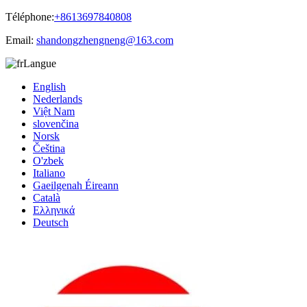
Téléphone:
+8613697840808
Email:
shandongzhengneng@163.com
Langue
English
Nederlands
Việt Nam
slovenčina
Norsk
Čeština
O'zbek
Italiano
Gaeilgenah Éireann
Català
Ελληνικά
Deutsch