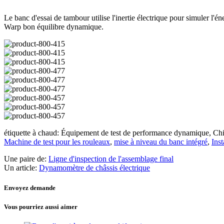
Le banc d'essai de tambour utilise l'inertie électrique pour simuler l'é
Warp bon équilibre dynamique.
étiquette à chaud: Équipement de test de performance dynamique, Chi
Machine de test pour les rouleaux
,
mise à niveau du banc intégré
,
Inst
Une paire de:
Ligne d'inspection de l'assemblage final
Un article:
Dynamomètre de châssis électrique
Envoyez demande
Vous pourriez aussi aimer