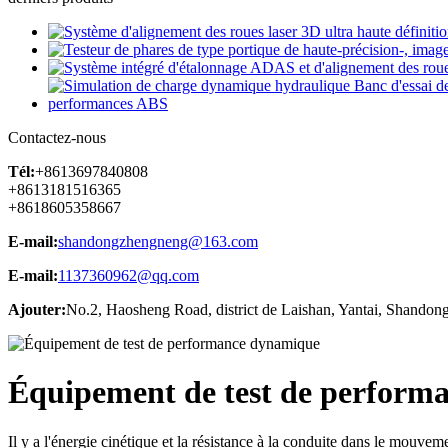
Contactez-nous
Tél:
+8613697840808
+8613181516365
+8618605358667
E-mail:
shandongzhengneng@163.com
E-mail:
1137360962@qq.com
Ajouter:
No.2, Haosheng Road, district de Laishan, Yantai, Shandon
Équipement de test de perform
Il y a l'énergie cinétique et la résistance à la conduite dans le mouveme