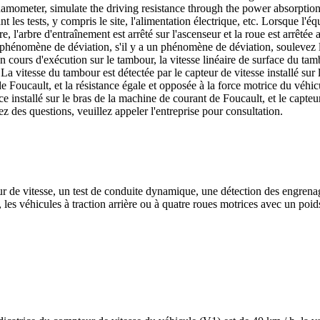
ynamometer, simulate the driving resistance through the power absorptio
ant les tests, y compris le site, l'alimentation électrique, etc. Lorsque l'
, l'arbre d'entraînement est arrêté sur l'ascenseur et la roue est arrêtée
 phénomène de déviation, s'il y a un phénomène de déviation, soulevez le
 cours d'exécution sur le tambour, la vitesse linéaire de surface du tamb
 La vitesse du tambour est détectée par le capteur de vitesse installé sur
 Foucault, et la résistance égale et opposée à la force motrice du véhic
ce installé sur le bras de la machine de courant de Foucault, et le capteur
z des questions, veuillez appeler l'entreprise pour consultation.
 de vitesse, un test de conduite dynamique, une détection des engrenag
, les véhicules à traction arrière ou à quatre roues motrices avec un poi