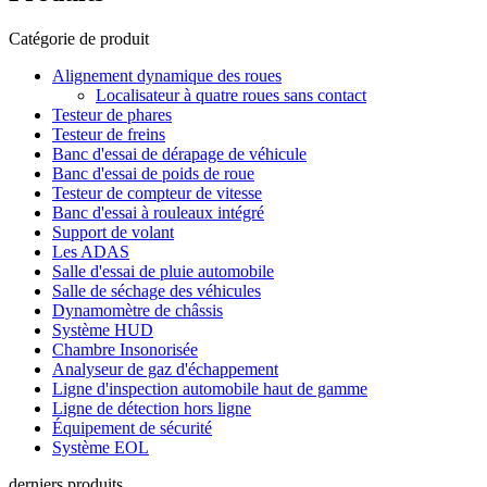
Catégorie de produit
Alignement dynamique des roues
Localisateur à quatre roues sans contact
Testeur de phares
Testeur de freins
Banc d'essai de dérapage de véhicule
Banc d'essai de poids de roue
Testeur de compteur de vitesse
Banc d'essai à rouleaux intégré
Support de volant
Les ADAS
Salle d'essai de pluie automobile
Salle de séchage des véhicules
Dynamomètre de châssis
Système HUD
Chambre Insonorisée
Analyseur de gaz d'échappement
Ligne d'inspection automobile haut de gamme
Ligne de détection hors ligne
Équipement de sécurité
Système EOL
derniers produits